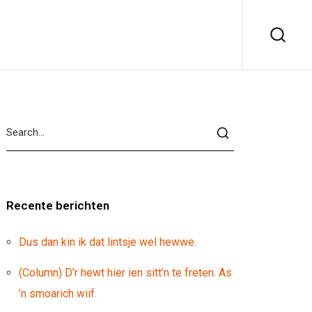
Recente berichten
Dus dan kin ik dat lintsje wel hewwe.
(Column) D’r hewt hier ien sitt’n te freten. As
’n smoarich wiif.