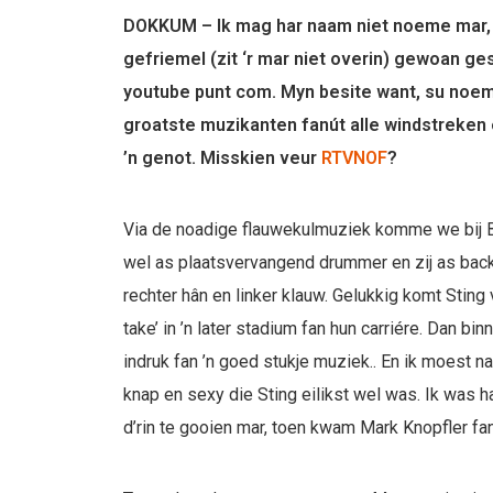
DOKKUM – Ik mag har naam niet noeme mar, z
gefriemel (zit ‘r mar niet overin) gewoan g
youtube punt com. Myn besite want, su noem 
groatste muzikanten fanút alle windstreken e
’n genot. Misskien veur
RTVNOF
?
Via de noadige flauwekulmuziek komme we bij B
wel as plaatsvervangend drummer en zij as backi
rechter hân en linker klauw. Gelukkig komt Sting 
take’ in ’n later stadium fan hun carriére. Dan b
indruk fan ’n goed stukje muziek.. En ik moest n
knap en sexy die Sting eilikst wel was. Ik was h
d’rin te gooien mar, toen kwam Mark Knopfler fan 