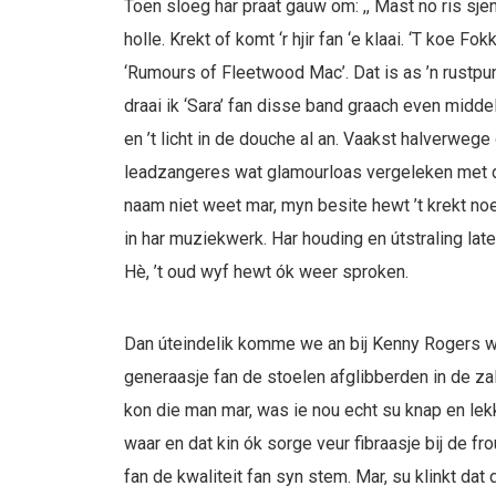
Toen sloeg har praat gauw om: ,, Mast no ris sj
holle. Krekt of komt ‘r hjir fan ‘e klaai. ‘T koe F
‘Rumours of Fleetwood Mac’. Dat is as ’n rustpunt 
draai ik ‘Sara’ fan disse band graach even midde
en ’t licht in de douche al an. Vaakst halverwege
leadzangeres wat glamourloas vergeleken met de
naam niet weet mar, myn besite hewt ’t krekt noe
in har muziekwerk. Har houding en útstraling late
Hè, ’t oud wyf hewt ók weer sproken.
Dan úteindelik komme we an bij Kenny Rogers 
generaasje fan de stoelen afglibberden in de za
kon die man mar, was ie nou echt su knap en lek
waar en dat kin ók sorge veur fibraasje bij de fro
fan de kwaliteit fan syn stem. Mar, su klinkt dat d