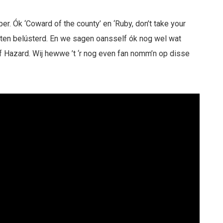
er. Ók ‘Coward of the county’ en ‘Ruby, don’t take your
en belústerd. En we sagen oansself ók nog wel wat
 Hazard. Wij hewwe ’t ‘r nog even fan nomm’n op disse