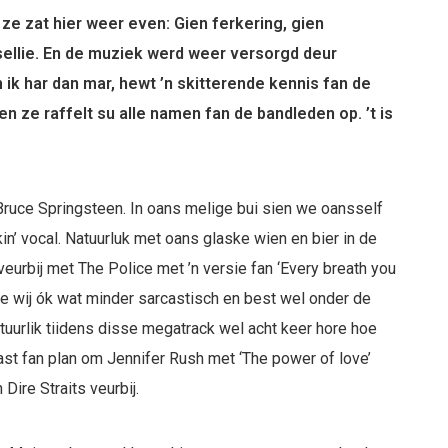
e zat hier weer even: Gien ferkering, gien
esellie. En de muziek werd weer versorgd deur
ik har dan mar, hewt ’n skitterende kennis fan de
n ze raffelt su alle namen fan de bandleden op. ’t is
ruce Springsteen. In oans melige bui sien we oansself
n’ vocal. Natuurluk met oans glaske wien en bier in de
veurbij met The Police met ’n versie fan ‘Every breath you
inne wij ók wat minder sarcastisch en best wel onder de
atuurlik tiidens disse megatrack wel acht keer hore hoe
ast fan plan om Jennifer Rush met ‘The power of love’
Dire Straits veurbij.