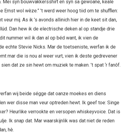
en. Mei syn bouwvakkersshirt en syn sa gewoane, keale
okke Ernst wol wèze.” ’t werd weer hoog tiid om te shufflen:
veur mij. As ik ’s avonds allinich hier in de keet sit dan,
llúd. Dan hew ik de electrische deken al op standje drie
 dit nummer wil ik dan al op béd want, ik vien de
 echte Stevie Nicks. Mar de toetseniste, werfan ik de
mt mar die is nou al weer vurt, vien ik deste gedrevener
 sien dat ze sin hewt om muziek te maken. ’t spat ‘r fanôf.
werfan wij beide ségge dat oanze moekes en diens
len wer disse man veur optreden hewt. Ik geef toe: Singe
ker? Heurlike verrookte en versopen whiskeyvoice. Dat is
ulje. Ik snap dat. Mar waarskijnlik was dat niet de reden
an, hè.