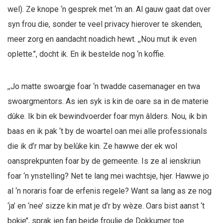
wel). Ze knope ‘n gesprek met ‘m an. Al gauw gaat dat over
syn frou die, sonder te veel privacy hierover te skenden,
meer zorg en aandacht noadich hewt. ,,Nou mut ik even
oplette.’’, docht ik. En ik bestelde nog ‘n koffie.
,,Jo matte swoargje foar ‘n twadde casemanager en twa
swoargmentors. As ien syk is kin de oare sa in de materie
dûke. Ik bin ek bewindvoerder foar myn âlders. Nou, ik bin
baas en ik pak ‘t by de woartel oan mei alle professionals
die ik d’r mar by belûke kin. Ze hawwe der ek wol
oansprekpunten foar by de gemeente. Is ze al ienskriun
foar ‘n ynstelling? Net te lang mei wachtsje, hjer. Hawwe jo
al ‘n noraris foar de erfenis regele? Want sa lang as ze nog
‘ja’ en ‘nee’ sizze kin mat je d’r by wèze. Oars bist aanst ‘t
bokje’’, sprak ien fan beide froulje de Dokkumer toe.