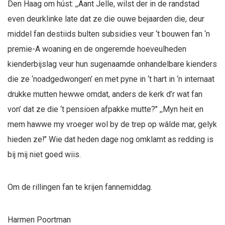
Den Haag om húst: ,,Aant Jelle, wilst der in de randstad
even deurklinke late dat ze die ouwe bejaarden die, deur
middel fan destiids bulten subsidies veur ‘t bouwen fan ‘n
premie-A woaning en de ongeremde hoeveulheden
kienderbijslag veur hun sugenaamde onhandelbare kienders
die ze ‘noadgedwongen’ en met pyne in ‘t hart in ‘n internaat
drukke mutten hewwe omdat, anders de kerk d’r wat fan
von’ dat ze die ‘t pensioen afpakke mutte?’’ ,,Myn heit en
mem hawwe my vroeger wol by de trep op wâlde mar, gelyk
hieden ze!’’ Wie dat heden dage nog omklamt as redding is
bij mij niet goed wiis.
Om de rillingen fan te krijen fannemiddag.
Harmen Poortman