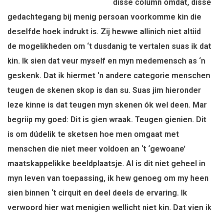
disse column omdat, disse
gedachtegang bij menig persoan
voorkomme kin
die
deselfde hoek indrukt is. Zij hewwe allinich niet altiid
de mogelikheden om ‘t dusdanig te vertalen suas ik dat
kin. Ik sien dat veur myself en myn medemensch as ‘n
geskenk. Dat ik hiermet ‘n andere categorie menschen
teugen de skenen skop is dan su. Suas jim hieronder
leze kinne is dat teugen myn skenen ók wel deen. Mar
begriip my goed: Dit is gien wraak. Teugen gienien. Dit
is om dúdelik te sketsen hoe men omgaat met
menschen die niet meer voldoen an ‘t ‘gewoane’
maatskappelikke beeldplaatsje. Al is dit niet geheel in
myn leven van toepassing, ik hew genoeg om my heen
sien binnen ‘t cirquit en deel deels de ervaring. Ik
verwoord hier wat menigien wellicht niet kin. Dat vien ik