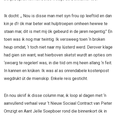
Ik docht: ,, Nou is disse man met syn frou op leeftiid en dan
kin je d’r ók mar beter wat hulptroepen omheen hewwe te
staan mar, dit is met mij ók gebeurd in de jaren negentig.’’ En
toen was ik nog mar twintig. Ik versweeg toen ‘n broken
heup omdat, ‘r toch niet naar my lústerd werd. Derover klage
had gien sin want, wat hierboven sketst wurdt an opties om
‘swoarg te regelen’ was, in die tiid om mij heen allang ‘n feit.
In kannen en krúken. Ik was al as onrendabele kostenpost
wegdrukt út de mienskip. Enkele reis gesticht.
En nou skriif ik disse column mar, ik loop al dagen met ‘n
aanvullend verhaal veur ‘t Nieuw Sociaal Contract van Pieter
Omzigt en Aant Jelle Soepboer rond die binnenkort ók in