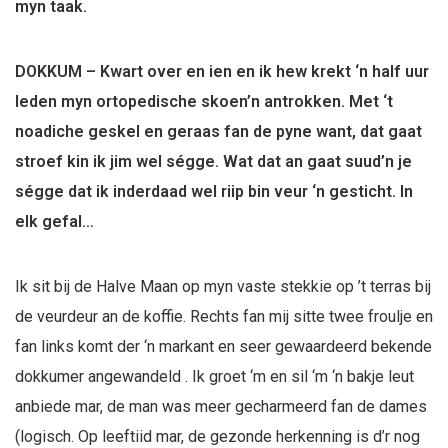
myn taak.
DOKKUM –
Kwart over en ien en ik hew krekt ‘n half uur
leden myn ortopedische skoen’n antrokken. Met ‘t
noadiche geskel en geraas fan de pyne want, dat gaat
stroef kin ik jim wel ségge. Wat dat an gaat suud’n je
ségge dat ik inderdaad wel riip bin veur ‘n gesticht. In
elk gefal…
Ik sit bij de Halve Maan op myn vaste stekkie op ’t terras bij
de veurdeur an de koffie. Rechts fan mij sitte twee froulje en
fan links komt der ‘n markant en seer gewaardeerd bekende
dokkumer angewandeld . Ik groet ‘m en sil ‘m ‘n bakje leut
anbiede mar, de man was meer gecharmeerd fan de dames
(logisch. Op leeftiid mar, de gezonde herkenning is d’r nog