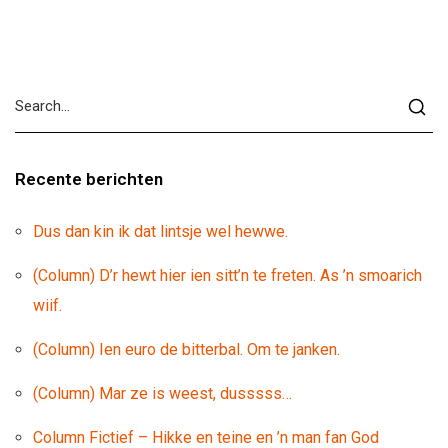
Recente berichten
Dus dan kin ik dat lintsje wel hewwe.
(Column) D’r hewt hier ien sitt’n te freten. As ’n smoarich
wiif.
(Column) Ien euro de bitterbal. Om te janken.
(Column) Mar ze is weest, dusssss…
Column Fictief – Hikke en teine en ’n man fan God