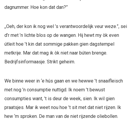
dagnummer. Hoe kon dat dan?”
,,Oeh, der kon ik nog wel ’s verantwoordelijk veur weze.”, sei
d’r met ’n lichte blos op de wangen. Hij hewt my òk even
útleit hoe ’t kin dat sommige pakken gien dagstempel
metkrije. Mar dat mag ik òk niet naar búten brenge.
Bedrijfsinformaasje. Strikt geheim.
We binne weer in ‘e hús gaan en we hewwe ’t snaaifleisch
met nog ’n consumptie nuttigd. Ik noem ’t bewust
consumpties want, ’t is deur de week, sien. Ik wil gien
praatsjes. Mar ik weet nou hoe ’t sit met dat niet rijzen. Ik
hew ‘m sproken. De man van de niet rijzende oliebollen.