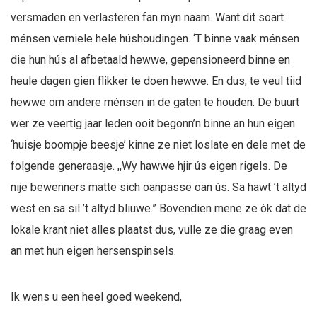
versmaden en verlasteren fan myn naam. Want dit soart
ménsen verniele hele húshoudingen. ‘T binne vaak ménsen
die hun hús al afbetaald hewwe, gepensioneerd binne en
heule dagen gien flikker te doen hewwe. En dus, te veul tiid
hewwe om andere ménsen in de gaten te houden. De buurt
wer ze veertig jaar leden ooit begonn’n binne an hun eigen
‘huisje boompje beesje’ kinne ze niet loslate en dele met de
folgende generaasje. ,,Wy hawwe hjir ús eigen rigels. De
nije bewenners matte sich oanpasse oan ús. Sa hawt ’t altyd
west en sa sil ’t altyd bliuwe.” Bovendien mene ze òk dat de
lokale krant niet alles plaatst dus, vulle ze die graag even
an met hun eigen hersenspinsels.
Ik wens u een heel goed weekend,