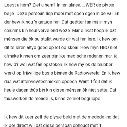
Leest u hem? Ziet u hem? In ien alinea: …’WER de plysje
belje’. Deze persoan liep mooi met open ogen in de val. En
der hew ik nou ’n getúge fan. Dat geëtter fan mij in myn
columns kin heul vervelend weze. Mar eilikst hoop ik dat
ménsen die òk su stalkt wurde d’r wat fan lere. Ik hew om
dit te leren altyd goed op let op skoal. Hew myn HBO niet
afmake kinnen om zeer pijnlike medische redenen mar, ik
hew d’r wel wat fan opstoken. Ik hew my òk de blubber
werkt op frijwillige basis binnen de Radiowereld. En ik hew
dus wat interviewtechnieken opdeen. Want ’t feit dat ik
heule dagen thús bin kin disse ménsen òk niet sette. Dat
thúswerken de moade is, kinne ze niet begriippe
Ik hew dit keer zelf de plysje beld met de mededeling dat
ik per direct wil dat disse persoan ophoudt met ’t