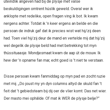
úteindlik angeven had bij de plysje met valse
beskuldigingen omtrent húslik geweld. Overal wer ik
anklopte met redelike, open fragen ving ik bot. Ik kwam
nergens achter. Totdat ik ’n keer ergens an belde en die
persoan de indruk gaf dat ik precies wist wat hij/zij deen
had. Toen viel hij/zij deur de mand en vertelde mij dat hij/zij
wel degelik de plysje beld had met betrekking tot myn
thússituaasje. Mondjesmaat kwam de aap út de mouw. Ik
hew der ’n opname fan mar, echt goed is ’t niet te verstaan.
Disse persoan kwam fanmiddag op myn pad en zocht ruzie
met mij. ,,Do joust my yn dyn columns altyd de skuld fan ’t
feit dat ’t gebiedsteam bij dij oer de vlier komt. Das net wier.
Der masto mei ophâlde. Of mat ik WER de plysje belje?”