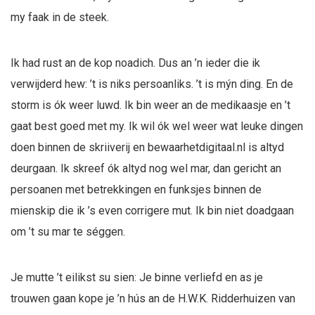
my faak in de steek.
Ik had rust an de kop noadich. Dus an ’n ieder die ik
verwijderd hew: ’t is niks persoanliks. ’t is mýn ding. En de
storm is ók weer luwd. Ik bin weer an de medikaasje en ’t
gaat best goed met my. Ik wil ók wel weer wat leuke dingen
doen binnen de skriiverij en bewaarhetdigitaal.nl is altyd
deurgaan. Ik skreef ók altyd nog wel mar, dan gericht an
persoanen met betrekkingen en funksjes binnen de
mienskip die ik ’s even corrigere mut. Ik bin niet doadgaan
om ’t su mar te séggen.
Je mutte ’t eilikst su sien: Je binne verliefd en as je
trouwen gaan kope je ’n hús an de H.W.K. Ridderhuizen van