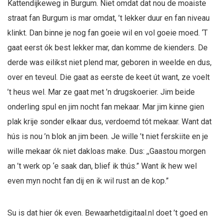
Kattendijkeweg in Burgum. Niet omdat dat nou de moaiste
straat fan Burgum is mar omdat, ’t lekker duur en fan niveau
klinkt. Dan binne je nog fan goeie wil en vol goeie moed. ‘T
gaat eerst ók best lekker mar, dan komme de kienders. De
derde was eilikst niet plend mar, geboren in weelde en dus,
over en teveul. Die gaat as eerste de keet út want, ze voelt
’t heus wel. Mar ze gaat met ’n drugskoerier. Jim beide
onderling spul en jim nocht fan mekaar. Mar jim kinne gien
plak krije sonder elkaar dus, verdoemd tót mekaar. Want dat
hús is nou ’n blok an jim been. Je wille ’t niet ferskiite en je
wille mekaar ók niet dakloas make. Dus: ,,Gaastou morgen
an ’t werk op ‘e saak dan, blief ik thús.” Want ik hew wel
even myn nocht fan dij en ik wil rust an de kop.”
Su is dat hier ók even. Bewaarhetdigitaal.nl doet ’t goed en