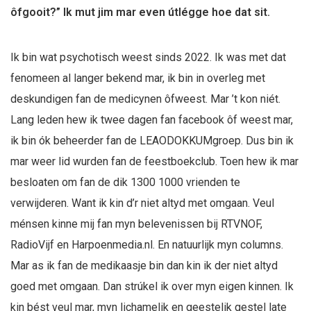
ôfgooit?” Ik mut jim mar even útlégge hoe dat sit.
Ik bin wat psychotisch weest sinds 2022. Ik was met dat
fenomeen al langer bekend mar, ik bin in overleg met
deskundigen fan de medicynen ôfweest. Mar ’t kon niét.
Lang leden hew ik twee dagen fan facebook ôf weest mar,
ik bin ók beheerder fan de LEAODOKKUMgroep. Dus bin ik
mar weer lid wurden fan de feestboekclub. Toen hew ik mar
besloaten om fan de dik 1300 1000 vrienden te
verwijderen. Want ik kin d’r niet altyd met omgaan. Veul
ménsen kinne mij fan myn belevenissen bij RTVNOF,
RadioVijf en Harpoenmedia.nl. En natuurlijk myn columns.
Mar as ik fan de medikaasje bin dan kin ik der niet altyd
goed met omgaan. Dan strúkel ik over myn eigen kinnen. Ik
kin bést veul mar, myn lichamelik en geestelik gestel late