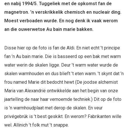
en nabij 1994/5. Tuggeliek met de opkomst fan de
magnetron. ’n verskrikkelik chemisch en nucleair ding.
Moest verboaden wurde. En nog denk ik vaak werom
an die ouwerwetse Au bain marie bakken.
Disse hier op de foto is fan de Aldi. En niet echt ’t principe
fan ’n Au bain marie. Die is basseerd op een bak met warm
water werin de skalen ligge. Deur ’t warm water wurde de
skalen warmhouden en dus blieft ’t eten warm. ’t skynt dat ’n
frou named Marie dit bedocht hewt (De joodse alchemist
Maria van Alexandrië ontwikkelde aan het begin van onze
jaartelling de naar haar vernoemde techniek.) Dit op de foto
is ’n warmhoudplaat met derop de skalen. En veur
privégebrúk is ’t best geskikt. En werom? Fabrikanten wille
wel. Allinich ’t folk mut ’t snappe.