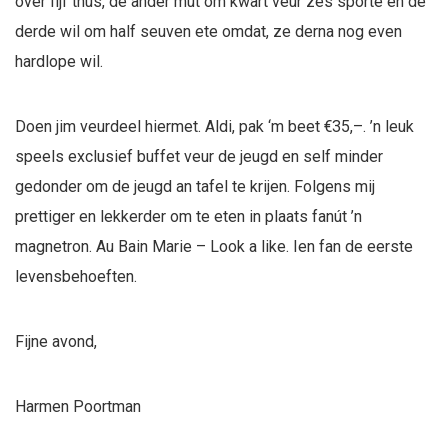
over fijf thús, de ander mut om kwart veur zes sporte en de
derde wil om half seuven ete omdat, ze derna nog even
hardlope wil.
Doen jim veurdeel hiermet. Aldi, pak ‘m beet €35,–. ’n leuk
speels exclusief buffet veur de jeugd en self minder
gedonder om de jeugd an tafel te krijen. Folgens mij
prettiger en lekkerder om te eten in plaats fanút ’n
magnetron. Au Bain Marie – Look a like. Ien fan de eerste
levensbehoeften.
Fijne avond,
Harmen Poortman