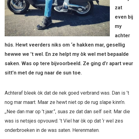
zat
even bij
my
achter
hús. Hewt veerders niks om ‘e hakken mar, gesellig
hewwe we ’t wel. En ze helpt my òk wel met bepaalde
saken. Was op tere bijvoorbeeld. Ze ging d’r apart veur
sitt’n met de rug naar de sun toe.
Achteraf bleek òk dat de nek goed verbrand was. Dan is ’t
nog mar maart. Maar ze hewt niet op de rug slape kinn’n.
,,Nee dan mar op ’t jaar.”, suas ze dat dan self seit. Mar die
was is netsjes opvouwd. ’t Viel har òk op dat ‘r wel zes
onderbroeken in de was saten. Herenmaten.