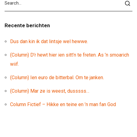
Recente berichten
Dus dan kin ik dat lintsje wel hewwe.
(Column) D’r hewt hier ien sitt’n te freten. As ’n smoarich
wiif.
(Column) Ien euro de bitterbal. Om te janken.
(Column) Mar ze is weest, dusssss…
Column Fictief – Hikke en teine en ’n man fan God