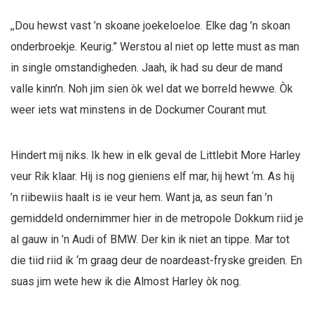
,,Dou hewst vast ’n skoane joekeloeloe. Elke dag ’n skoan
onderbroekje. Keurig.” Werstou al niet op lette must as man
in single omstandigheden. Jaah, ik had su deur de mand
valle kinn’n. Noh jim sien òk wel dat we borreld hewwe. Òk
weer iets wat minstens in de Dockumer Courant mut.
Hindert mij niks. Ik hew in elk geval de Littlebit More Harley
veur Rik klaar. Hij is nog gieniens elf mar, hij hewt ‘m. As hij
’n riibewiis haalt is ie veur hem. Want ja, as seun fan ’n
gemiddeld ondernimmer hier in de metropole Dokkum riid je
al gauw in ’n Audi of BMW. Der kin ik niet an tippe. Mar tot
die tiid riid ik ‘m graag deur de noardeast-fryske greiden. En
suas jim wete hew ik die Almost Harley òk nog.