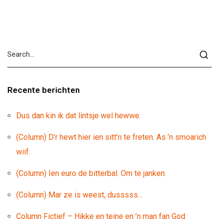
Recente berichten
Dus dan kin ik dat lintsje wel hewwe.
(Column) D’r hewt hier ien sitt’n te freten. As ’n smoarich
wiif.
(Column) Ien euro de bitterbal. Om te janken.
(Column) Mar ze is weest, dusssss…
Column Fictief – Hikke en teine en ’n man fan God