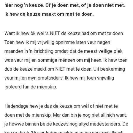
hier nog ’n keuze. Of je doen met, of je doen niet met.
Ik hew de keuze maakt om met te doen.
Want ik hew òk wel ’s NIET de keuze had om met te doen.
Toen hew ik mij vrijwillig opnimme laten veur negen
maanden in ’n inrichtiing omdat, dat de meest veilige plek
was veur mij en sommige ménsen om mij heen. Ik hew toen
dus de keuze maakt om NIET met te doen. Uit beskerming
veur mij en myn omstanders. Ik hew mij toen vrijwillig
isoleerd fan de mienskip.
Hedendage hew je dus de keuze om wél of niet met te
doen met de mienskip. Mar dan bin je nog niet allinich want,
je hewwe binnen beide keuzes nog altyd medestanders. De
keuze die ik 26 jaar leden maakte was ien veur mij allinich.