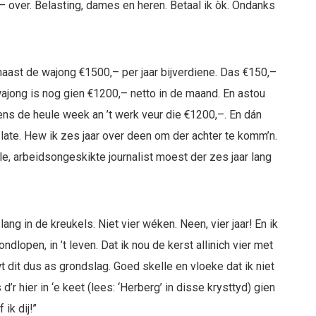
– over. Belasting, dames en heren. Betaal ik òk. Ondanks
ast de wajong €1500,– per jaar bijverdiene. Das €150,–
wajong is nog gien €1200,– netto in de maand. En astou
ens de heule week an ’t werk veur die €1200,–. En dán
 late. Hew ik zes jaar over deen om der achter te komm’n.
e, arbeidsongeskikte journalist moest der zes jaar lang
lang in de kreukels. Niet vier wéken. Neen, vier jaar! En ik
ndlopen, in ’t leven. Dat ik nou de kerst allinich vier met
 dit dus as grondslag. Goed skelle en vloeke dat ik niet
 d’r hier in ‘e keet (lees: ‘Herberg’ in disse krysttyd) gien
 ik dij!”