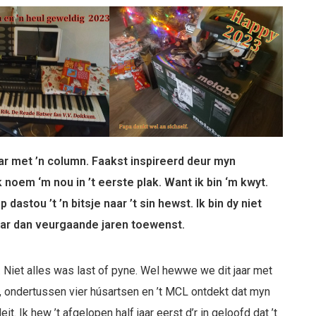
ar met ’n column. Faakst inspireerd deur myn
oem ‘m nou in ’t eerste plak. Want ik bin ‘m kwyt.
dastou ’t ’n bitsje naar ’t sin hewst. Ik bin dy niet
 jaar dan veurgaande jaren toewenst.
. Niet alles was last of pyne. Wel hewwe we dit jaar met
, ondertussen vier húsartsen en ’t MCL ontdekt dat myn
eit. Ik hew ’t afgelopen half jaar eerst d’r in geloofd dat ’t