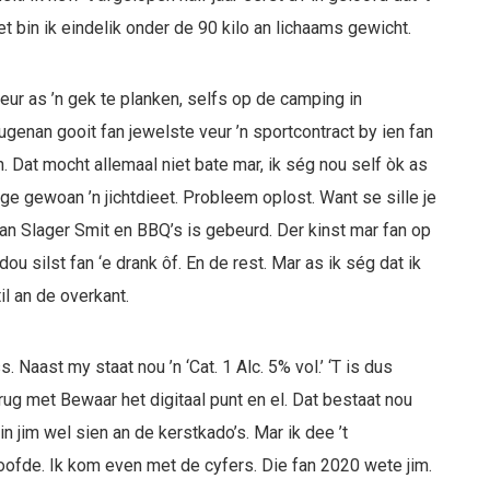
met bin ik eindelik onder de 90 kilo an lichaams gewicht.
eur as ’n gek te planken, selfs op de camping in
genan gooit fan jewelste veur ’n sportcontract by ien fan
Dat mocht allemaal niet bate mar, ik ség nou self òk as
olge gewoan ’n jichtdieet. Probleem oplost. Want se sille je
fan Slager Smit en BBQ’s is gebeurd. Der kinst mar fan op
r dou silst fan ‘e drank ôf. En de rest. Mar as ik ség dat ik
il an de overkant.
 Naast my staat nou ’n ‘Cat. 1 Alc. 5% vol.’ ‘T is dus
 rug met Bewaar het digitaal punt en el. Dat bestaat nou
in jim wel sien an de kerstkado’s. Mar ik dee ’t
eloofde. Ik kom even met de cyfers. Die fan 2020 wete jim.