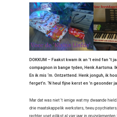
DOKKUM – Faakst kwam ik an ’t eind fan ’t ja
compagnon in bange tyden, Henk Aartsma. Ik n
En ik mis ‘m. Ontzettend. Henk jonguh, ik hoop 
ferget’n. ‘N heul fijne kerst en ’n gesonder
Mar dat was niet ’t ienige wat my dwaande hield
drie maatskappelik werksters, tweu psychiaters
rechter voet eilikst al vier jaar in gruzelementen l