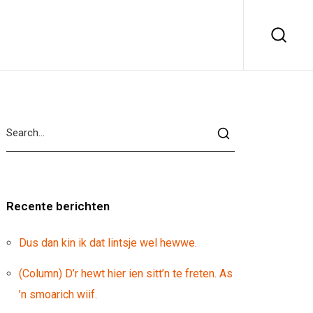
Recente berichten
Dus dan kin ik dat lintsje wel hewwe.
(Column) D’r hewt hier ien sitt’n te freten. As
’n smoarich wiif.