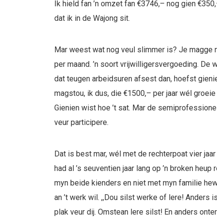
Ik hield fan ’n omzet fan €3746,– nog gien €350,
dat ik in de Wajong sit.
Mar weest wat nog veul slimmer is? Je magge na
per maand. ’n soort vrijwilligersvergoeding. De 
dat teugen arbeidsuren afsest dan, hoefst gieni
magstou, ik dus, die €1500,– per jaar wél groeie
Gienien wist hoe ’t sat. Mar de semiprofessionel
veur participere.
Dat is best mar, wél met de rechterpoat vier jaar 
had al ’s seuventien jaar lang op ’n broken heup ro
myn beide kienders en niet met myn familie hewt
an ’t werk wil. ,,Dou silst werke of lere! Anders is
plak veur dij. Omstean lere silst! En anders onterf