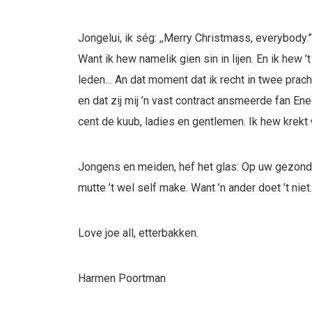
Jongelui, ik ség: ,,Merry Christmass, everybody.
Want ik hew namelik gien sin in lijen. En ik hew ’t
leden… An dat moment dat ik recht in twee prac
en dat zij mij ’n vast contract ansmeerde fan En
cent de kuub, ladies en gentlemen. Ik hew kre
Jongens en meiden, hef het glas: Op uw gezondhe
mutte ’t wel self make. Want ’n ander doet ’t niet.
Love joe all, etterbakken.
Harmen Poortman