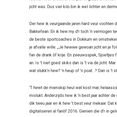
jicht was. Dus vier kilo bin ik wel lichter en der
Der hew ik veurgaande jaren hard veur vochten d
Bakkefean. En ik hew my d’r toch ’n vermogen teu
de beste sportcoaches in Dokkum en omstreken. 
je afvalle wille: ,,Je hewwe gewoan jicht en je f
fan de drank ôf krije. En zeeuwsspek, Sjoeltjes 
an. Is ’t niet goed skiks dan is ’t via de jicht. Ma
wat stukk’n hew? ’n heup of ’n poat…? Dan is ’t st
‘T hewt de mienskip heul wat kost mar, helaassss.
mislukt. Anderzijds hew ik ’n best jaar achter de
dik tweu jaar en ik hew ’t best veur mekaar. Dat k
digitaliseren al fanôf 2016. Gienien die d’r in g