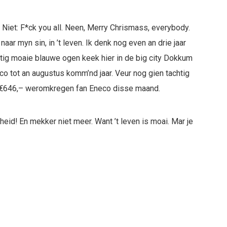
” Niet: F*ck you all. Neen, Merry Chrismass, everybody.
 naar myn sin, in ’t leven. Ik denk nog even an drie jaar
htig moaie blauwe ogen keek hier in de big city Dokkum
eco tot an augustus komm’nd jaar. Veur nog gien tachtig
kt €646,– weromkregen fan Eneco disse maand.
id! En mekker niet meer. Want ’t leven is moai. Mar je