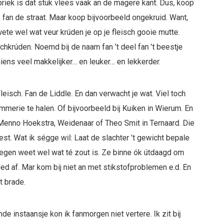
 fabriek is dat stuk vlees vaak an de magere kant. Dus, koop
ek fan de straat. Maar koop bijvoorbeeld ongekruid. Want,
te wel wat veur krúden je op je fleisch gooie mutte.
chkrúden. Noemd bij de naam fan ’t deel fan ’t beestje
iens veel makkelijker… en leuker… en lekkerder.
isch. Fan de Liddle. En dan verwacht je wat. Viel toch
mmerie te halen. Of bijvoorbeeld bij Kuiken in Wierum. En
 Menno Hoekstra, Weidenaar of Theo Smit in Ternaard. Die
eest. Wat ik ségge wil: Laat de slachter ’t gewicht bepale
stegen weet wel wat té zout is. Ze binne ók útdaagd om
ed af. Mar kom bij niet an met stikstofproblemen e.d. En
t brade.
 instaansje kon ik fanmorgen niet vertere. Ik zit bij