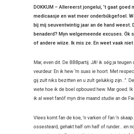
DOKKUM – Allereerst jongelui, ’t gaat goed 
medicaasje en wat meer onderbúkgefoel. Wa
bij mij seuventwintig jaar an de hand weest.
benaderd? Myn welgemeende excuses. Ók seke
of andere wiize. Ik mis ze. En weet vaak nie
Mar, even dit. De BBBpartij. JA! ik ség ja teugen 
veurdeur. En ik hew ‘m suas ie hoort. Met respect
gij zult niks bezitten en u zult gelukkig zijn…”. 
wete hoe ik de boel opbouwd hew. Mar goed. Ik sn
ik al weet fanôf myn drie maand studie an de Fa
Vlees komt fan de koe, ’n varken of fan ’n skaa
ossesteard, gehakt half om half of runder… en no