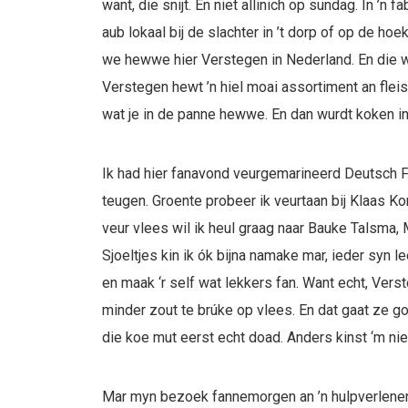
want, die snijt. En niet allinich op sundag. In ’n
aub lokaal bij de slachter in ’t dorp of op de ho
we hewwe hier Verstegen in Nederland. En die we
Verstegen hewt ’n hiel moai assortiment an fleis
wat je in de panne hewwe. En dan wurdt koken in
Ik had hier fanavond veurgemarineerd Deutsch Fle
teugen. Groente probeer ik veurtaan bij Klaas Ko
veur vlees wil ik heul graag naar Bauke Talsma,
Sjoeltjes kin ik ók bijna namake mar, ieder syn l
en maak ‘r self wat lekkers fan. Want echt, Ver
minder zout te brúke op vlees. En dat gaat ze go
die koe mut eerst echt doad. Anders kinst ‘m nie
Mar myn bezoek fannemorgen an ’n hulpverlenende