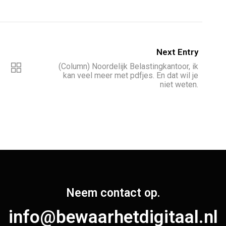
Next Entry
(Column) Noordelijk Belastingkantoor, ik
kan veel meer met pdfjes. En dat wil je
niet weten.
Neem contact op.
info@bewaarhetdigitaal.nl