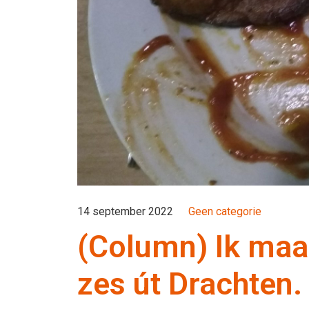
14 september 2022
Geen categorie
(Column) Ik maak
zes út Drachten