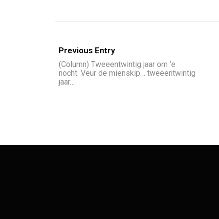
Previous Entry
(Column) Tweeentwintig jaar om ‘e
nocht. Veur de mienskip… tweeentwintig
jaar…