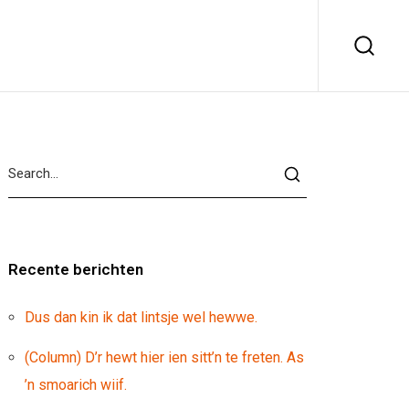
Recente berichten
Dus dan kin ik dat lintsje wel hewwe.
(Column) D’r hewt hier ien sitt’n te freten. As
’n smoarich wiif.