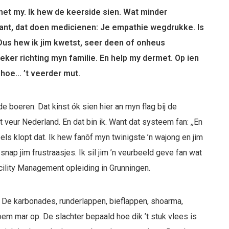
met my. Ik hew de keerside sien. Wat minder
nt, dat doen medicienen: Je empathie wegdrukke. Is
 Dus hew ik jim kwetst, seer deen of onheus
r richting myn familie. En help my dermet. Op ien
t hoe… ’t veerder mut.
de boeren. Dat kinst ók sien hier an myn flag bij de
 veur Nederland. En dat bin ik. Want dat systeem fan: ,,En
Deels klopt dat. Ik hew fanôf myn twinigste ’n wajong en jim
ap jim frustraasjes. Ik sil jim ’n veurbeeld geve fan wat
cility Management opleiding in Grunningen.
p. De karbonades, runderlappen, bieflappen, shoarma,
em mar op. De slachter bepaald hoe dik ’t stuk vlees is