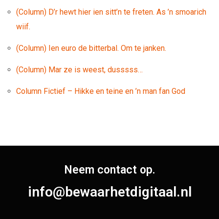
(Column) D’r hewt hier ien sitt’n te freten. As ’n smoarich
wiif.
(Column) Ien euro de bitterbal. Om te janken.
(Column) Mar ze is weest, dusssss…
Column Fictief – Hikke en teine en ’n man fan God
Neem contact op.
info@bewaarhetdigitaal.nl