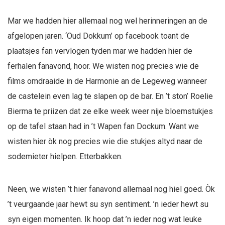
Mar we hadden hier allemaal nog wel herinneringen an de
afgelopen jaren. ‘Oud Dokkum’ op facebook toant de
plaatsjes fan vervlogen tyden mar we hadden hier de
ferhalen fanavond, hoor. We wisten nog precies wie de
films omdraaide in de Harmonie an de Legeweg wanneer
de castelein even lag te slapen op de bar. En ’t ston’ Roelie
Bierma te priizen dat ze elke week weer nije bloemstukjes
op de tafel staan had in ’t Wapen fan Dockum. Want we
wisten hier òk nog precies wie die stukjes altyd naar de
sodemieter hielpen. Etterbakken.
Neen, we wisten ’t hier fanavond allemaal nog hiel goed. Òk
’t veurgaande jaar hewt su syn sentiment. ’n ieder hewt su
syn eigen momenten. Ik hoop dat ’n ieder nog wat leuke