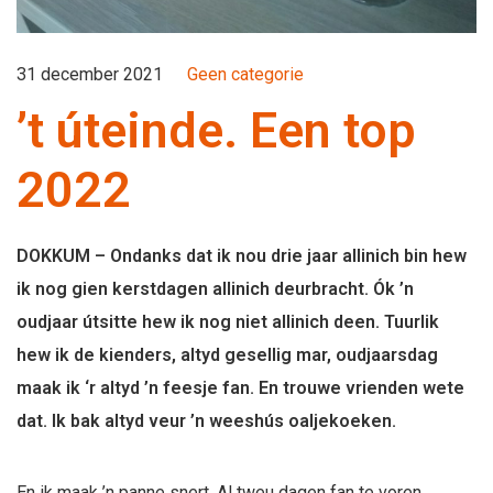
31 december 2021
Geen categorie
’t úteinde. Een top
2022
DOKKUM – Ondanks dat ik nou drie jaar allinich bin hew
ik nog gien kerstdagen allinich deurbracht. Ók ’n
oudjaar útsitte hew ik nog niet allinich deen. Tuurlik
hew ik de kienders, altyd gesellig mar, oudjaarsdag
maak ik ‘r altyd ’n feesje fan. En trouwe vrienden wete
dat. Ik bak altyd veur ’n weeshús oaljekoeken.
En ik maak ’n panne snert. Al tweu dagen fan te voren