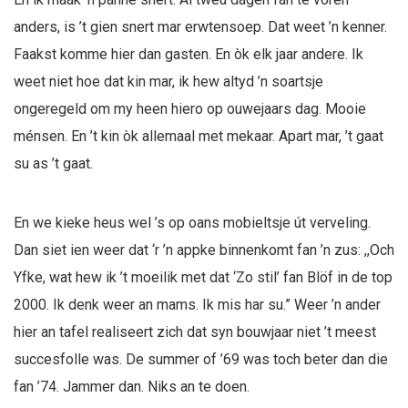
anders, is ’t gien snert mar erwtensoep. Dat weet ’n kenner.
Faakst komme hier dan gasten. En òk elk jaar andere. Ik
weet niet hoe dat kin mar, ik hew altyd ’n soartsje
ongeregeld om my heen hiero op ouwejaars dag. Mooie
ménsen. En ’t kin òk allemaal met mekaar. Apart mar, ’t gaat
su as ’t gaat.
En we kieke heus wel ’s op oans mobieltsje út verveling.
Dan siet ien weer dat ‘r ’n appke binnenkomt fan ’n zus: ,,Och
Yfke, wat hew ik ’t moeilik met dat ‘Zo stil’ fan Blöf in de top
2000. Ik denk weer an mams. Ik mis har su.” Weer ’n ander
hier an tafel realiseert zich dat syn bouwjaar niet ’t meest
succesfolle was. De summer of ’69 was toch beter dan die
fan ’74. Jammer dan. Niks an te doen.