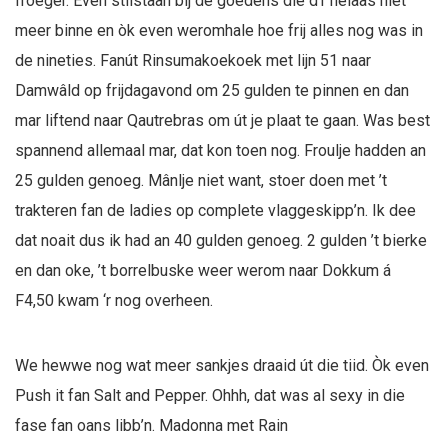
froeger. Even stilstaan bij de goedens die d’r helaas niet
meer binne en òk even weromhale hoe frij alles nog was in
de nineties. Fanút Rinsumakoekoek met lijn 51 naar
Damwâld op frijdagavond om 25 gulden te pinnen en dan
mar liftend naar Qautrebras om út je plaat te gaan. Was best
spannend allemaal mar, dat kon toen nog. Froulje hadden an
25 gulden genoeg. Mânlje niet want, stoer doen met ’t
trakteren fan de ladies op complete vlaggeskipp’n. Ik dee
dat noait dus ik had an 40 gulden genoeg. 2 gulden ’t bierke
en dan oke, ’t borrelbuske weer werom naar Dokkum á
F4,50 kwam ‘r nog overheen.
We hewwe nog wat meer sankjes draaid út die tiid. Òk even
Push it fan Salt and Pepper. Ohhh, dat was al sexy in die
fase fan oans libb’n. Madonna met Rain