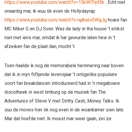
https://www.youtube.com/watch?v=15kWlTrpt5k
. Echt niet
onaardig mar, ik wuu òk even de Hollydayrap
https://www.youtube.com/watch?v=ajAxevEWgJg
hoare fan
MC Miker G en DJ Sven. Was de lady in tha house ’t eilikst
niet met iens mar, omdat ik har gewurde laten hew in ’t
afzeiken fan de plaat dan, mocht ’t.
Toen haalde ik nog de memorabele herinnering naar boven
dat ik in myn fiiftjende levensjaar ’t ontigelike populaire
soort fan breakdancen introduceerd had in ’n megaboere
discotheek in west limburg op de muziek fan The
Adventures of Steve V. met Dirthy Cash, Money Talks. Ik
suu de moves hier òk nog even in de woankamer sien late.
Mar dat hoefde niet. Ik moest mar weer gaan, zei ze.